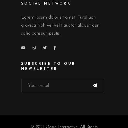
SOCIAL NETWORK
Lorem ipsum dolor sit amet. Turel upn
gravida nibh vel velit auctor aliquet aen
sollic conseut ipsutis.
SUBSCRIBE TO OUR
NEWSLETTER
© 2021
Qode Interactive
, All Rights