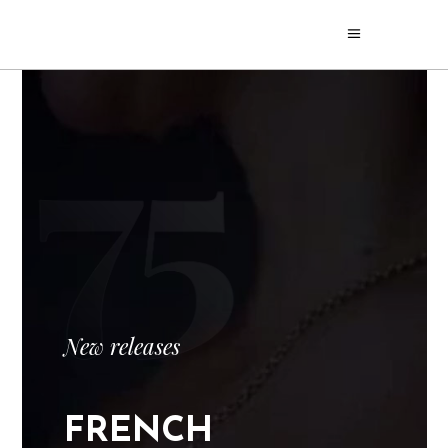
New releases
F
R
E
N
C
H