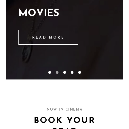
M
O
V
I
E
S
READ MORE
NOW IN CINEMA
BOOK YOUR