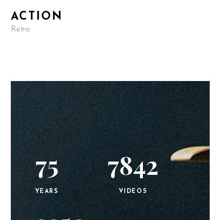
ACTION
Retro
75
7842
YEARS
VIDEOS