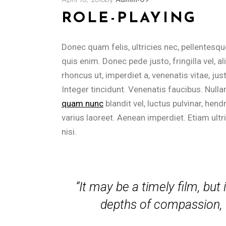
April 16, 2018
by
Admin-09
ROLE-PLAYING
Donec quam felis, ultricies nec, pellentesq
quis enim. Donec pede justo, fringilla vel, al
rhoncus ut, imperdiet a, venenatis vitae, ju
Integer tincidunt. Venenatis faucibus. Nulla
quam nunc
blandit vel, luctus pulvinar, hend
varius laoreet. Aenean imperdiet. Etiam ultri
nisi.
“It may be a timely film, but i
depths of compassion, th