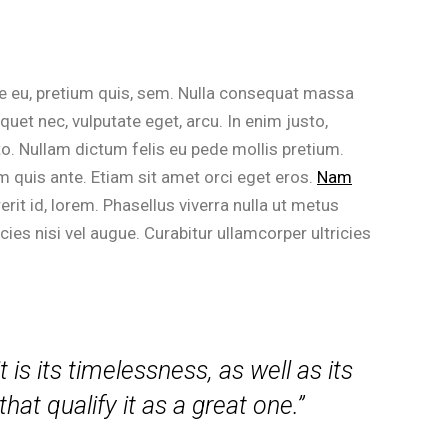
ue eu, pretium quis, sem. Nulla consequat massa
iquet nec, vulputate eget, arcu. In enim justo,
sto. Nullam dictum felis eu pede mollis pretium.
m quis ante. Etiam sit amet orci eget eros.
Nam
rerit id, lorem. Phasellus viverra nulla ut metus
cies nisi vel augue. Curabitur ullamcorper ultricies
t is its timelessness, as well as its
at qualify it as a great one.”