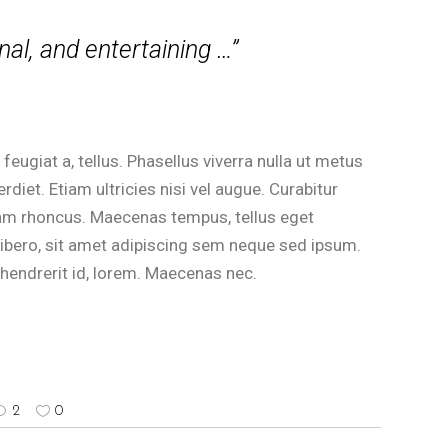
nal, and entertaining …”
 feugiat a, tellus. Phasellus viverra nulla ut metus
diet. Etiam ultricies nisi vel augue. Curabitur
tiam rhoncus. Maecenas tempus, tellus eget
ero, sit amet adipiscing sem neque sed ipsum.
 hendrerit id, lorem. Maecenas nec.
2
0