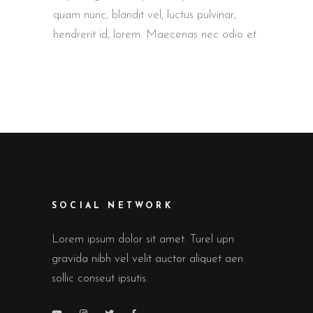
quam nunc, blandit vel, luctus pulvinar,
hendrerit id, lorem. Maecenas nec odio et
SOCIAL NETWORK
Lorem ipsum dolor sit amet. Turel upn
gravida nibh vel velit auctor aliquet aen
sollic conseut ipsutis.